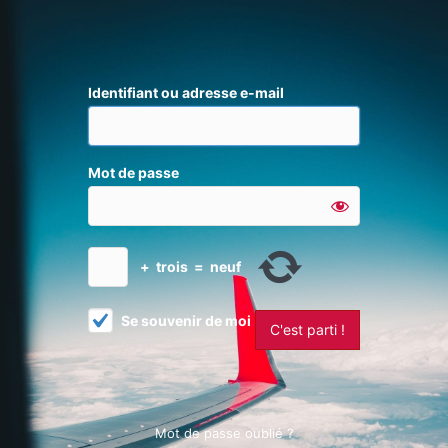
Identifiant ou adresse e-mail
Mot de passe
+
trois
=
neuf
Se souvenir de moi
Mot de passe oublié ?