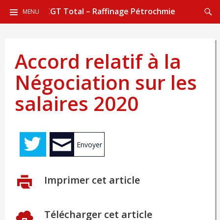
ALLER
Reche
CGT Total – Raffinage Pétrochmie
MENU
AU
CONTENU
PRINCIPAL
Accord relatif à la
Négociation sur les
salaires 2020
Envoyer
Imprimer cet article
Télécharger cet article