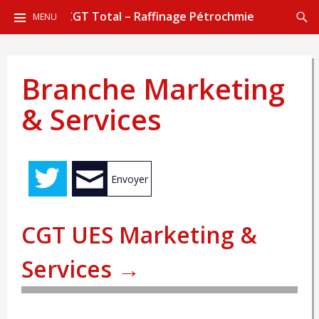
ALLER
Reche
CGT Total – Raffinage Pétrochmie
MENU
AU
CONTENU
PRINCIPAL
Branche Marketing
& Services
Envoyer
CGT UES Marketing &
Services →