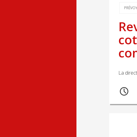
PRÉVO
Rev
cot
co
La direc