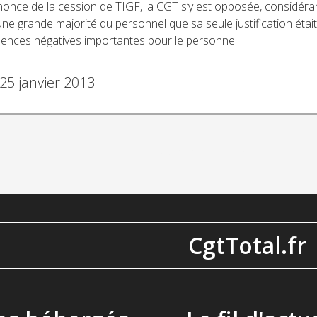
nonce de la cession de TIGF, la CGT s’y est opposée, considéra
une grande majorité du personnel que sa seule justification était 
nces négatives importantes pour le personnel.
25 janvier 2013
← PRÉCÉDENT
1
…
3
ation
CgtTotal.fr