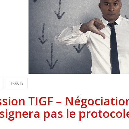
TRACTS
sion TIGF – Négociation
signera pas le protocol