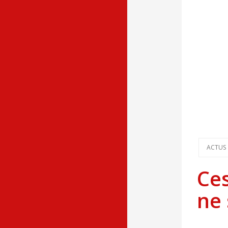
ACTUS
Ces
ne 