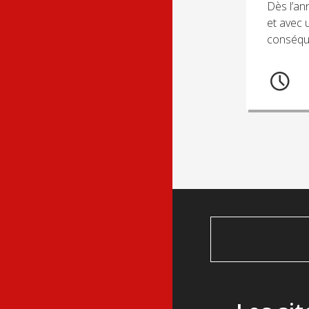
Dès l’an
et avec 
conséque
Posts
navig