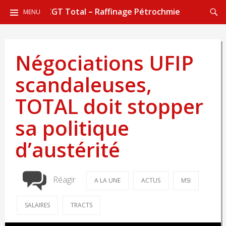
ALLER
Reche
CGT Total – Raffinage Pétrochmie
MENU
AU
CONTENU
PRINCIPAL
Négociations UFIP
scandaleuses,
TOTAL doit stopper
sa politique
d’austérité
Réagir
A LA UNE
ACTUS
MSI
SALAIRES
TRACTS