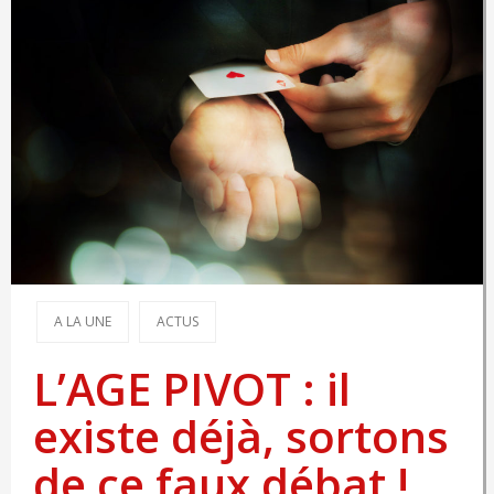
A LA UNE
ACTUS
L’AGE PIVOT : il
existe déjà, sortons
de ce faux débat !