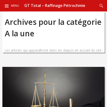
ALLER
Reche
CGT Total – Raffinage Pétrochmie
MENU
AU
CONTENU
Archives pour la catégorie
PRINCIPAL
A la une
Les articles qui apparaîtront dans les diapos en accueil du site