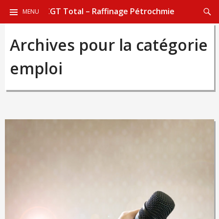
ALLER
Reche
CGT Total – Raffinage Pétrochmie
MENU
AU
CONTENU
Archives pour la catégorie
PRINCIPAL
emploi