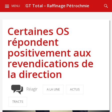
ALLER
Reche
CGT Total – Raffinage Pétrochmie
MENU
AU
CONTENU
PRINCIPAL
Certaines OS
répondent
positivement aux
revendications de
la direction
Réagir
A LA UNE
ACTUS
TRACTS